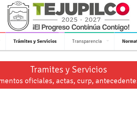
Trámites y Servicios
Transparencia
Normat
Tramites y Servicios
entos oficiales, actas, curp, antecedente