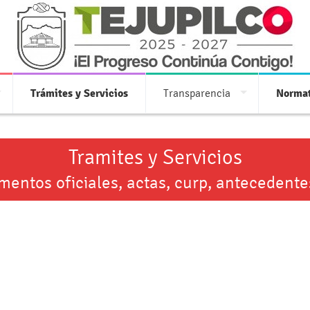
Trámites y Servicios
Transparencia
Normat
Tramites y Servicios
entos oficiales, actas, curp, antecedente