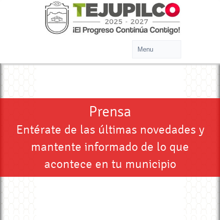
Prensa
Entérate de las últimas novedades y
mantente informado de lo que
acontece en tu municipio