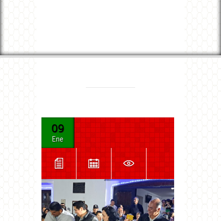
09
Ene